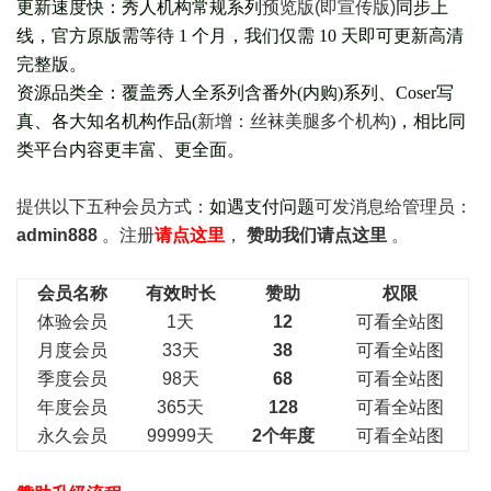
更新速度快：秀人机构常规系列
预览版(即宣传版)
同步上
线，官方原版需等待 1 个月，我们仅需 10 天即可更新高清
完整版。
资源品类全：覆盖秀人全系列含番外(
内购
)系列、Coser写
真、各大知名机构作品(
新增：丝袜美腿多个机构
)，相比同
类平台内容更丰富、更全面。
提供以下五种会员
方式：
如遇支付问题
可发消息给管理员：
admin888
。注册
请点这里
，
赞助我们请点这里
。
会员名称
有效时长
赞助
权限
体验会员
1天
12
可看全站图
月度会员
33天
38
可看全站图
季度会员
98天
68
可看全站图
年度会员
365天
128
可看全站图
永久会员
99999天
2个年度
可看全站图