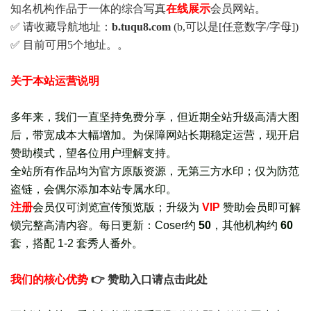
知名机构作品于一体的综合写真
在线展示
会员网站。
✅ 请收藏导航地址：
b.tuqu8.com
(b,可以是[任意数字/字母])
✅ 目前可用5个地址。。
关于本站运营说明
多年来，我们一直坚持免费分享，但近期全站升级高清大图
后，带宽成本大幅增加。为保障网站长期稳定运营，现开启
赞助模式，望各位用户理解支持。
全站所有作品均为官方原版资源，无第三方水印；仅为防范
盗链，会偶尔添加本站专属水印。
注册
会员仅可浏览宣传
预览版
；
升级为
VIP
赞助会员即可解
锁完整高清内容。每日更新：
Coser约
50
，其他机构约
60
套，
搭配 1-2 套秀人番外
。
我们的核心优势
👉 赞助入口请点击此处