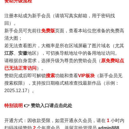
赞助升级流程
注册本站成为新手会员
（请填写真实邮箱，用于密码找
回）。
新手会员可先前往
免费版
页面，查看本站位您准备的免费高
清大图；
若无法查看图片，大概率是所在区域屏蔽了图片域名（尤其
江苏
、
安徽
地区），可切换导航地址中的备用地址访问。
请根据自身需求，选择升级为尊贵的赞助会员（
原免费站点
已无法正常访问
）。
赞助完成后即可解锁
搜索
功能和查看
VIP板块
（新手会员无
搜索权限），支持按日期格式精准查找最新作品（示例：
2025.12.17）。
特别说明
👉 赞助入口请点击此处
开通方式：因收款受限，如需开通永久会员，请在
1
小时内
扫码连续赞助
2
个年度会员，并留言给管理员
admin888
，