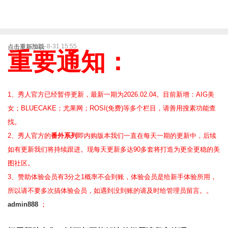
2025-8-31 15:55
点击重新加载
重要通知：
1、秀人官方已经暂停更新，最新一期为2026.02.04。目前新增：AIG美
女；BLUECAKE；尤果网；ROSI(免费)等
多个栏目，请善用搜素功能查
找。
2、
秀人官方的
番外系列
即内购版本我们一直在每天一期的更新中，后续
如有更新我们将持续跟进。现每天更新多达90多套将打造为更全更稳的美
图社区。
3、赞助体验会员
有3分之1概率不会到账，体验会员是给新手体验所用，
所以请不要多次搞体验会员，如遇到没到账的请及时给管理员留言。。
admin888
；