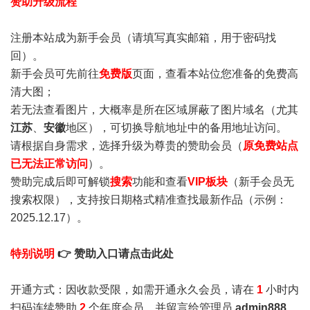
赞助升级流程
注册本站成为新手会员
（请填写真实邮箱，用于密码找
回）。
新手会员可先前往
免费版
页面，查看本站位您准备的免费高
清大图；
若无法查看图片，大概率是所在区域屏蔽了图片域名（尤其
江苏
、
安徽
地区），可切换导航地址中的备用地址访问。
请根据自身需求，选择升级为尊贵的赞助会员（
原免费站点
已无法正常访问
）。
赞助完成后即可解锁
搜索
功能和查看
VIP板块
（新手会员无
搜索权限），支持按日期格式精准查找最新作品（示例：
2025.12.17）。
特别说明
👉 赞助入口请点击此处
开通方式：因收款受限，如需开通永久会员，请在
1
小时内
扫码连续赞助
2
个年度会员，并留言给管理员
admin888
，