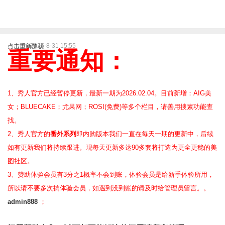
2025-8-31 15:55
点击重新加载
重要通知：
1、秀人官方已经暂停更新，最新一期为2026.02.04。目前新增：AIG美
女；BLUECAKE；尤果网；ROSI(免费)等
多个栏目，请善用搜素功能查
找。
2、
秀人官方的
番外系列
即内购版本我们一直在每天一期的更新中，后续
如有更新我们将持续跟进。现每天更新多达90多套将打造为更全更稳的美
图社区。
3、赞助体验会员
有3分之1概率不会到账，体验会员是给新手体验所用，
所以请不要多次搞体验会员，如遇到没到账的请及时给管理员留言。。
admin888
；