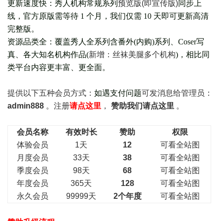
更新速度快：秀人机构常规系列
预览版(即宣传版)
同步上
线，官方原版需等待 1 个月，我们仅需 10 天即可更新高清
完整版。
资源品类全：覆盖秀人全系列含番外(
内购
)系列、Coser写
真、各大知名机构作品(
新增：丝袜美腿多个机构
)，相比同
类平台内容更丰富、更全面。
提供以下五种会员
方式：
如遇支付问题
可发消息给管理员：
admin888
。注册
请点这里
，
赞助我们请点这里
。
会员名称
有效时长
赞助
权限
体验会员
1天
12
可看全站图
月度会员
33天
38
可看全站图
季度会员
98天
68
可看全站图
年度会员
365天
128
可看全站图
永久会员
99999天
2个年度
可看全站图