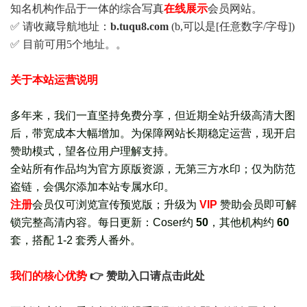
知名机构作品于一体的综合写真
在线展示
会员网站。
✅ 请收藏导航地址：
b.tuqu8.com
(b,可以是[任意数字/字母])
✅ 目前可用5个地址。。
关于本站运营说明
多年来，我们一直坚持免费分享，但近期全站升级高清大图
后，带宽成本大幅增加。为保障网站长期稳定运营，现开启
赞助模式，望各位用户理解支持。
全站所有作品均为官方原版资源，无第三方水印；仅为防范
盗链，会偶尔添加本站专属水印。
注册
会员仅可浏览宣传
预览版
；
升级为
VIP
赞助会员即可解
锁完整高清内容。每日更新：
Coser约
50
，其他机构约
60
套，
搭配 1-2 套秀人番外
。
我们的核心优势
👉 赞助入口请点击此处