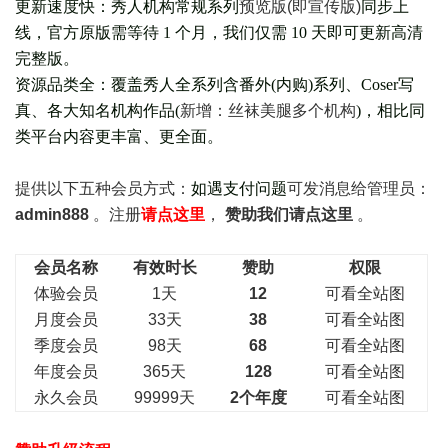
更新速度快：秀人机构常规系列
预览版(即宣传版)
同步上
线，官方原版需等待 1 个月，我们仅需 10 天即可更新高清
完整版。
资源品类全：覆盖秀人全系列含番外(
内购
)系列、Coser写
真、各大知名机构作品(
新增：丝袜美腿多个机构
)，相比同
类平台内容更丰富、更全面。
提供以下五种会员
方式：
如遇支付问题
可发消息给管理员：
admin888
。注册
请点这里
，
赞助我们请点这里
。
会员名称
有效时长
赞助
权限
体验会员
1天
12
可看全站图
月度会员
33天
38
可看全站图
季度会员
98天
68
可看全站图
年度会员
365天
128
可看全站图
永久会员
99999天
2个年度
可看全站图