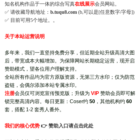
知名机构作品于一体的综合写真
在线展示
会员网站。
✅ 请收藏导航地址：
b.tuqu8.com
(b,可以是[任意数字/字母])
✅ 目前可用5个地址。。
关于本站运营说明
多年来，我们一直坚持免费分享，但近期全站升级高清大图
后，带宽成本大幅增加。为保障网站长期稳定运营，现开启
赞助模式，望各位用户理解支持。
全站所有作品均为官方原版资源，无第三方水印；仅为防范
盗链，会偶尔添加本站专属水印。
注册
会员仅可浏览宣传
预览版
；
升级为
VIP
赞助会员即可解
锁完整高清内容。每日更新：
Coser约
50
，其他机构约
60
套，
搭配 1-2 套秀人番外
。
我们的核心优势
👉 赞助入口请点击此处