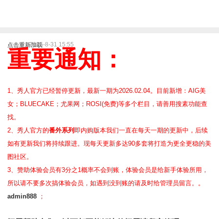
2025-8-31 15:55
点击重新加载
重要通知：
1、秀人官方已经暂停更新，最新一期为2026.02.04。目前新增：AIG美
女；BLUECAKE；尤果网；ROSI(免费)等
多个栏目，请善用搜素功能查
找。
2、
秀人官方的
番外系列
即内购版本我们一直在每天一期的更新中，后续
如有更新我们将持续跟进。现每天更新多达90多套将打造为更全更稳的美
图社区。
3、赞助体验会员
有3分之1概率不会到账，体验会员是给新手体验所用，
所以请不要多次搞体验会员，如遇到没到账的请及时给管理员留言。。
admin888
；