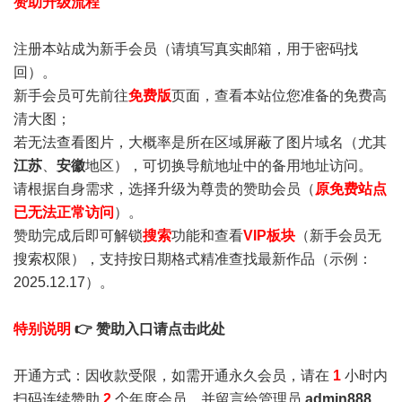
赞助升级流程
注册本站成为新手会员
（请填写真实邮箱，用于密码找
回）。
新手会员可先前往
免费版
页面，查看本站位您准备的免费高
清大图；
若无法查看图片，大概率是所在区域屏蔽了图片域名（尤其
江苏
、
安徽
地区），可切换导航地址中的备用地址访问。
请根据自身需求，选择升级为尊贵的赞助会员（
原免费站点
已无法正常访问
）。
赞助完成后即可解锁
搜索
功能和查看
VIP板块
（新手会员无
搜索权限），支持按日期格式精准查找最新作品（示例：
2025.12.17）。
特别说明
👉 赞助入口请点击此处
开通方式：因收款受限，如需开通永久会员，请在
1
小时内
扫码连续赞助
2
个年度会员，并留言给管理员
admin888
，