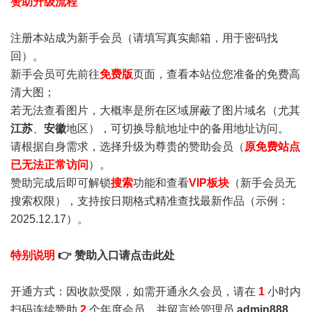
赞助升级流程
注册本站成为新手会员
（请填写真实邮箱，用于密码找
回）。
新手会员可先前往
免费版
页面，查看本站位您准备的免费高
清大图；
若无法查看图片，大概率是所在区域屏蔽了图片域名（尤其
江苏
、
安徽
地区），可切换导航地址中的备用地址访问。
请根据自身需求，选择升级为尊贵的赞助会员（
原免费站点
已无法正常访问
）。
赞助完成后即可解锁
搜索
功能和查看
VIP板块
（新手会员无
搜索权限），支持按日期格式精准查找最新作品（示例：
2025.12.17）。
特别说明
👉 赞助入口请点击此处
开通方式：因收款受限，如需开通永久会员，请在
1
小时内
扫码连续赞助
2
个年度会员，并留言给管理员
admin888
，