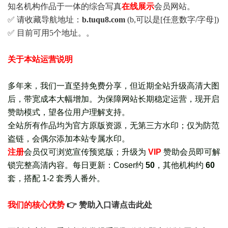
知名机构作品于一体的综合写真
在线展示
会员网站。
✅ 请收藏导航地址：
b.tuqu8.com
(b,可以是[任意数字/字母])
✅ 目前可用5个地址。。
关于本站运营说明
多年来，我们一直坚持免费分享，但近期全站升级高清大图
后，带宽成本大幅增加。为保障网站长期稳定运营，现开启
赞助模式，望各位用户理解支持。
全站所有作品均为官方原版资源，无第三方水印；仅为防范
盗链，会偶尔添加本站专属水印。
注册
会员仅可浏览宣传
预览版
；
升级为
VIP
赞助会员即可解
锁完整高清内容。每日更新：
Coser约
50
，其他机构约
60
套，
搭配 1-2 套秀人番外
。
我们的核心优势
👉 赞助入口请点击此处