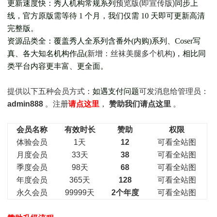
更新速度快：秀人机构常规系列
预览版(即宣传版)
同步上
线，官方原版需等待 1 个月，我们仅需 10 天即可更新高清
完整版。
资源品类全：覆盖秀人全系列含番外(
内购
)系列、Coser写
真、各大知名机构作品(
新增：丝袜美腿多个机构
)，相比同
类平台内容更丰富、更全面。
提供以下五种会员
方式：
如遇支付问题
可发消息给管理员：
admin888
。注册
请点这里
，
赞助我们请点这里
。
会员名称
有效时长
赞助
权限
体验会员
1天
12
可看全站图
月度会员
33天
38
可看全站图
季度会员
98天
68
可看全站图
年度会员
365天
128
可看全站图
永久会员
99999天
2个年度
可看全站图