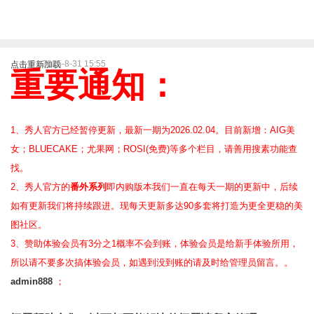
2025-8-31 15:55
点击重新加载
重要通知：
1、秀人官方已经暂停更新，最新一期为2026.02.04。目前新增：AIG美
女；BLUECAKE；尤果网；ROSI(免费)等
多个栏目，请善用搜素功能查
找。
2、
秀人官方的
番外系列
即内购版本我们一直在每天一期的更新中，后续
如有更新我们将持续跟进。现每天更新多达90多套将打造为更全更稳的美
图社区。
3、赞助体验会员
有3分之1概率不会到账，体验会员是给新手体验所用，
所以请不要多次搞体验会员，如遇到没到账的请及时给管理员留言。。
admin888
；