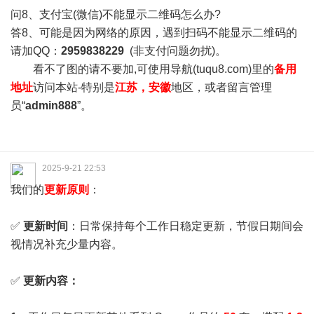
问8、支付宝(微信)不能显示二维码怎么办?
答8、可能是因为网络的原因，遇到扫码不能显示二维码的
请加QQ：
2959838229
(非支付问题勿扰)。
看不了图的请不要加,可使用导航(tuqu8.com)里的
备用
地址
访问本站-特别是
江苏，安徽
地区，或者留言管理
员“
admin888
”。
2025-9-21 22:53
我们的
更新原则
：
✅
更新时间
：日常保持每个工作日稳定更新，节假日期间会
视情况补充少量内容。
✅
更新内容：