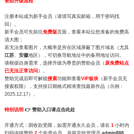
赞助升级流程
注册本站成为新手会员
（请填写真实邮箱，用于密码找
回）。
新手会员可先前往
免费版
页面，查看本站位您准备的免费高
清大图；
若无法查看图片，大概率是所在区域屏蔽了图片域名（尤其
江苏
、
安徽
地区），可切换导航地址中的备用地址访问。
请根据自身需求，选择升级为尊贵的赞助会员（
原免费站点
已无法正常访问
）。
赞助完成后即可解锁
搜索
功能和查看
VIP板块
（新手会员无
搜索权限），支持按日期格式精准查找最新作品（示例：
2025.12.17）。
特别说明
👉 赞助入口请点击此处
开通方式：因收款受限，如需开通永久会员，请在
1
小时内
扫码连续赞助
2
个年度会员，并留言给管理员
admin888
，