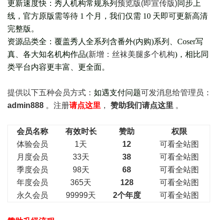
更新速度快：秀人机构常规系列
预览版(即宣传版)
同步上
线，官方原版需等待 1 个月，我们仅需 10 天即可更新高清
完整版。
资源品类全：覆盖秀人全系列含番外(
内购
)系列、Coser写
真、各大知名机构作品(
新增：丝袜美腿多个机构
)，相比同
类平台内容更丰富、更全面。
提供以下五种会员
方式：
如遇支付问题
可发消息给管理员：
admin888
。注册
请点这里
，
赞助我们请点这里
。
会员名称
有效时长
赞助
权限
体验会员
1天
12
可看全站图
月度会员
33天
38
可看全站图
季度会员
98天
68
可看全站图
年度会员
365天
128
可看全站图
永久会员
99999天
2个年度
可看全站图