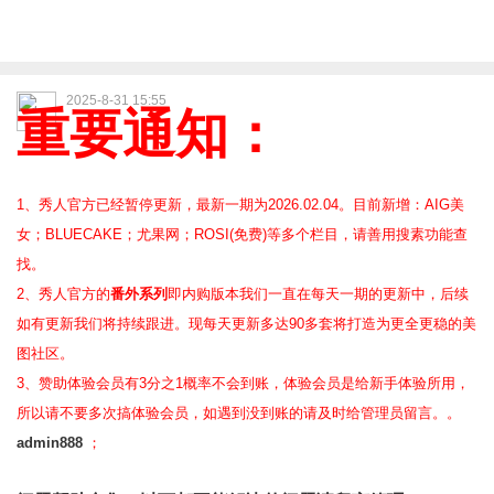
2025-8-31 15:55
重要通知：
1、秀人官方已经暂停更新，最新一期为2026.02.04。目前新增：AIG美
女；BLUECAKE；尤果网；ROSI(免费)等
多个栏目，请善用搜素功能查
找。
2、
秀人官方的
番外系列
即内购版本我们一直在每天一期的更新中，后续
如有更新我们将持续跟进。现每天更新多达90多套将打造为更全更稳的美
图社区。
3、赞助体验会员
有3分之1概率不会到账，体验会员是给新手体验所用，
所以请不要多次搞体验会员，如遇到没到账的请及时给管理员留言。。
admin888
；