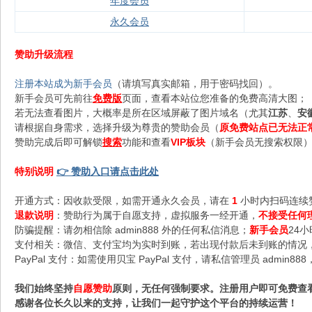
年度会员
永久会员
赞助升级流程
注册本站成为新手会员
（请填写真实邮箱，用于密码找回）。
新手会员可先前往
免费版
页面，查看本站位您准备的免费高清大图；
若无法查看图片，大概率是所在区域屏蔽了图片域名（尤其
江苏
、
安
请根据自身需求，选择升级为尊贵的赞助会员（
原免费站点已无法正
赞助完成后即可解锁
搜索
功能和查看
VIP板块
（新手会员无搜索权限），
特别说明
👉 赞助入口请点击此处
开通方式：因收款受限，如需开通永久会员，请在
1
小时内扫码连续
退款说明
：赞助行为属于自愿支持，虚拟服务一经开通，
不接受任何
防骗提醒：请勿相信除 admin888 外的任何私信消息；
新手会员
24
支付相关：微信、支付宝均为实时到账，若出现付款后未到账的情况，请
PayPal 支付：如需使用贝宝 PayPal 支付，请私信管理员 admi
我们始终坚持
自愿赞助
原则，无任何强制要求。注册用户即可免费查
感谢各位长久以来的支持，让我们一起守护这个平台的持续运营！