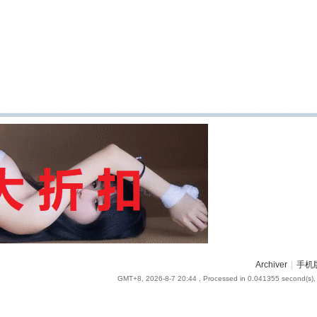
Archiver
|
手机
GMT+8, 2026-8-7 20:44
, Processed in 0.041355 second(s), 