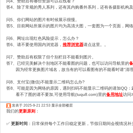
问4、赞助后有哪些资源可以在线看？
答4、除了常规的秀人系列，还有其内购番外系列，还有各摄影机构及C
问5、你们网站的图片有时候展示很慢。
答5、目前网站所展示的图片均为高清大图，一套图为一个页面，网络不
问6、网址出现红色风险提示，怎么办？
答6、请不要使用国内浏览器，
推荐浏览器
请点这里。。
问7、赞助后有权限了但个别栏目不能看到图片。
答7、已经完美解决个别地区不能看图的问题，也可以访问导航里的
因为经常更换图片域名，故当有的可以看图有的不能看时请“清理
问8、支付宝(微信)不能显示二维码怎么办?
答8、可能是因为网络的原因，遇到扫码不能显示二维码的请加QQ：
看不了图的请不要加,可使用导航(tuqu8.com)里的
备用地址
访问
发表于 2025-9-21 22:53
显示全部楼层
我们的
更新原则
：
更新时间
：日常保持每个工作日稳定更新，节假日期间会视情况补
✅