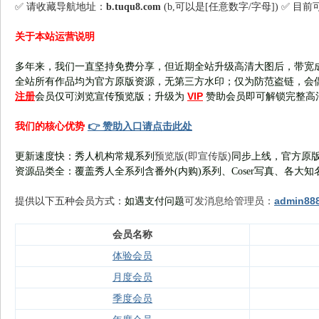
✅ 请收藏导航地址：
b.tuqu8.com
(b,可以是[任意数字/字母]) ✅ 目
关于本站运营说明
多年来，我们一直坚持免费分享，但近期全站升级高清大图后，带宽
全站所有作品均为官方原版资源，无第三方水印；仅为防范盗链，会
注册
VIP
会员仅可浏览宣传
预览版
；
升级为
赞助会员即可解锁完整高
👉 赞助入口请点击此处
我们的核心优势
预览版(即宣传版)
更新速度快：秀人机构常规系列
同步上线，官方原版
资源品类全：覆盖秀人全系列含番外(
内购
)系列、Coser写真、各大知
可发消息给管理员：
admin88
提供以下五种会员
方式：
如遇支付问题
会员名称
体验会员
月度会员
季度会员