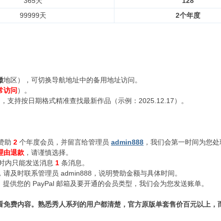
365天
128
99999天
2个年度
徽
地区），可切换导航地址中的备用地址访问。
常访问
）。
支持按日期格式精准查找最新作品（示例：2025.12.17）。
赞助
2
个年度会员，并留言给管理员
admin888
，我们会第一时间为您处
理由退款
，请谨慎选择。
小时内只能发送消息
1
条消息。
及时联系管理员 admin888，说明赞助金额与具体时间。
n888，提供您的 PayPal 邮箱及要开通的会员类型，我们会为您发送账单。
看免费内容。熟悉秀人系列的用户都清楚，官方原版单套售价百元以上，