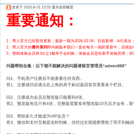
发表于 2025-8-31 15:55
显示全部楼层
重要通知：
1、秀人官方已经暂停更新，最新一期为2026.02.04。目前新增：AIG美女；
2、
秀人官方的
番外系列
即内购版本我们一直在每天一期的更新中，后续如
3、赞助体验会员
有3分之1概率不会到账，体验会员是给新手体验所用，
问题帮助
合集
：以下都不能解决的问题请留言管理员“admin888”
问1、手机用户注册后不能查看任何东西。
答1、注册成功后请点右上角的房子标识返回首页查看各个栏目。
问2、注册成为会员后预览版只能看到4张。
答2、预览版有且只有4张，完整版需要发布预览版10天后才会有，
问3、赞助多久才能成为VIP会员？
答3、微信和支付宝都是实时到账，但经过长期观察赞助了而不到账的