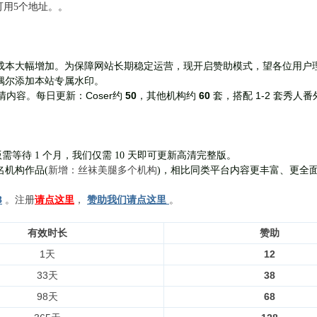
前可用5个地址。。
成本大幅增加。为保障网站长期稳定运营，现开启赞助模式，望各位用户
偶尔添加本站专属水印。
Coser约
50
，其他机构约
60
套，
搭配 1-2 套秀人番
清内容。每日更新：
需等待 1 个月，我们仅需 10 天即可更新高清完整版。
新增：丝袜美腿多个机构
名机构作品(
)，相比同类平台内容更丰富、更全
8
。注册
请点这里
，
赞助我们请点这里
。
有效时长
赞助
1天
12
33天
38
98天
68