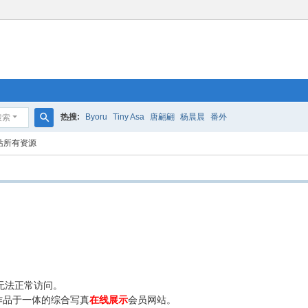
热搜:
Byoru
Tiny Asa
唐翩翩
杨晨晨
番外
搜索
搜
站所有资源
索
无法正常访问。
作品于一体的综合写真
在线展示
会员网站。