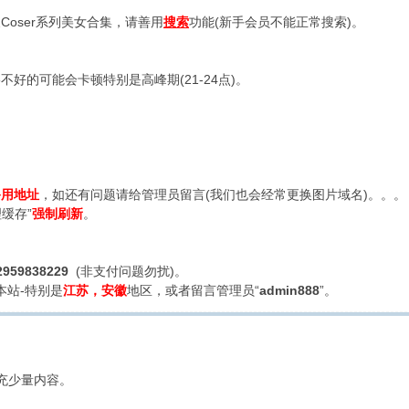
oser系列美女合集，请善用
搜索
功能(新手会员不能正常搜索)。
好的可能会卡顿特别是高峰期(21-24点)。
备用地址
，如还有问题请给管理员留言(我们也会经常更换图片域名)。。。
缓存”
强制刷新
。
2959838229
(非支付问题勿扰)。
本站-特别是
江苏，安徽
地区，或者留言管理员“
admin888
”。
充少量内容。