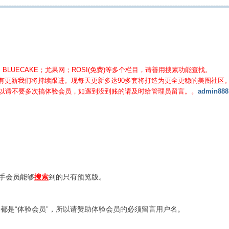
BLUECAKE；尤果网；ROSI(免费)等
多个栏目，请善用搜素功能查找。
有更新我们将持续跟进。现每天更新多达90多套将打造为更全更稳的美图社区
所以请不要多次搞体验会员，如遇到没到账的请及时给管理员留言。。
admin888
新手会员能够
搜索
到的只有预览版。
都是“体验会员”，所以请赞助体验会员的必须留言用户名。